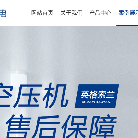
网站首页
关于我们
产品中心
案例展