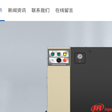
示
新闻资讯
联系我们
在线留言