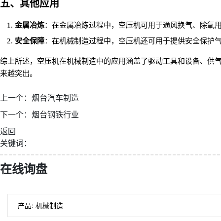
五、其他应用
金属冶炼
：在金属冶炼过程中，空压机可用于通风换气、除氧
安全保障
：在机械制造过程中，空压机还可用于提供安全保护
综上所述，空压机在机械制造中的应用涵盖了驱动工具和设备、供
来越突出。
上一个：
烟台汽车制造
下一个：
烟台钢铁行业
返回
关键词：
在线询盘