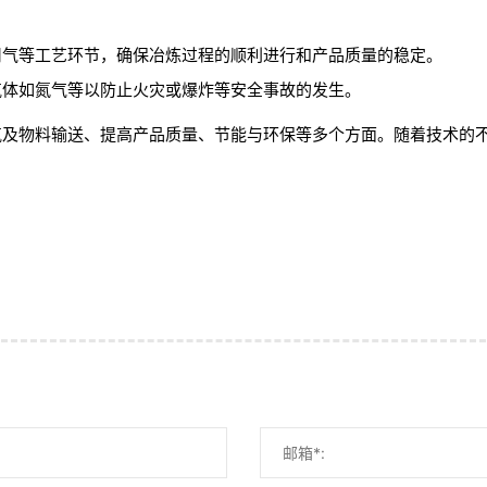
用气等工艺环节，确保冶炼过程的顺利进行和产品质量的稳定。
气体如氮气等以防止火灾或爆炸等安全事故的发生。
气及物料输送、提高产品质量、节能与环保等多个方面。随着技术的