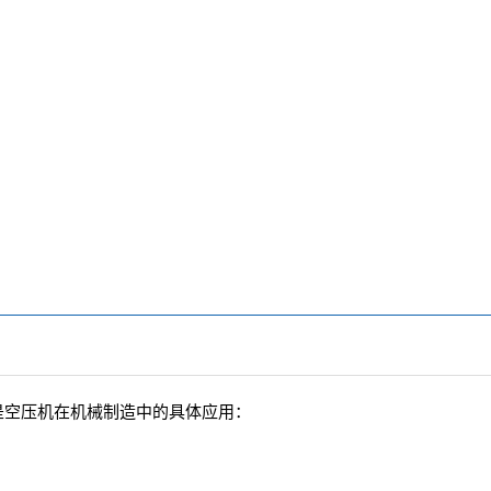
是空压机在机械制造中的具体应用：