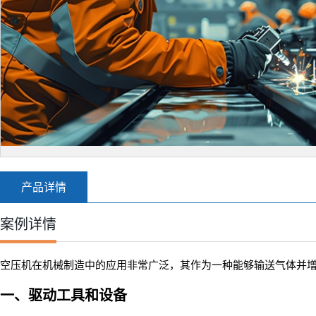
产品详情
案例详情
空压机在机械制造中的应用非常广泛，其作为一种能够输送气体并
一、驱动工具和设备