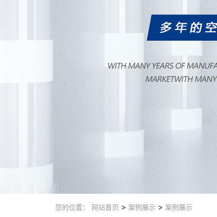
>
>
您的位置：
网站首页
案例展示
案例展示