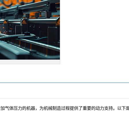
增加气体压力的机器，为机械制造过程提供了重要的动力支持。以下